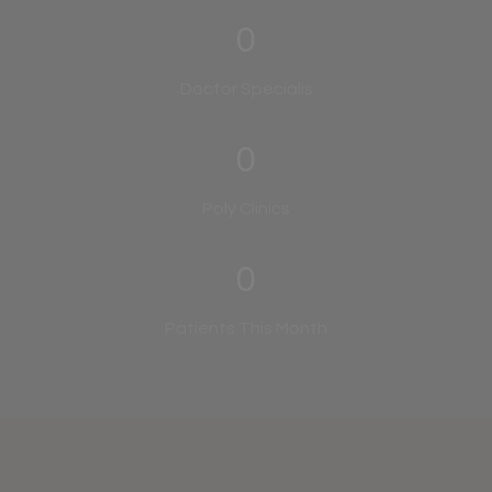
0
Doctor Specialis
0
Poly Clinics
0
Patients This Month