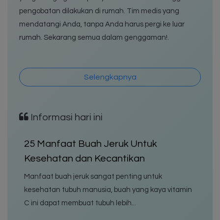
pengobatan dilakukan di rumah. Tim medis yang
mendatangi Anda, tanpa Anda harus pergi ke luar
rumah. Sekarang semua dalam genggaman!.
Selengkapnya
Informasi hari ini
25 Manfaat Buah Jeruk Untuk
D
Kesehatan dan Kecantikan
De
ol
Manfaat buah jeruk sangat penting untuk
i
be
kesehatan tubuh manusia, buah yang kaya vitamin
me
C ini dapat membuat tubuh lebih...
ti