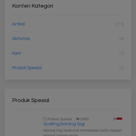
Konten Kategori
Artikel
(215)
Aktivitas
(8)
Karir
(2)
Produk Spesial
(3)
Produk Spesial
Produk Spesial
2660
Scalling/karang Gigi
Karang Gigi (kalkulus) merupakan suatu lapisan
deposit (bahan keras...