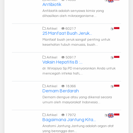
Antibiotik
Antibiotik adalah senyawa kimia yang
dihasilkan oleh mikroorganisme...
Artikel
60217
25 Manfaat Buah Jeruk...
Manfaat buah jeruk sangat penting untuk
kesehatan tubuh manusia, buah...
Artikel
50917
Vaksin Hepatitis B :...
dr. Wirajaya Sp.PD menyarankan Anda untuk
mencegah infeksi hati,...
Artikel
18366
Demam Berdarah
Demam dengue atau yang dikenal secara
umum oleh masyarakat Indonesia...
Artikel
17972
Bagaimana Jantung Kita...
Anatomi Jantung Jantung adalah organ otot
yang berongga dan...