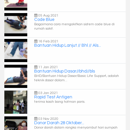
05 Aug 2021
Code Blue
Bagaimana cara mengakifkan sistem code blue di
rumah sakit.
16 Feb 2021
Bantuan Hidup Lanjut // Bhl // Als...
11 Jan 2021
Bantuan Hidup Dasar//bhd//bls
BHD/Bantuan Hidup Dasar/Basic Life Support, adalah
teknik dasar dalam...
03 Jan 2021
Rapid Test Antigen
terima kasih bang hotman paris.
03 Nov 2020
Donor Darah 28 Oktober...
Donor darah dalam rangka menyambut hari sumpah