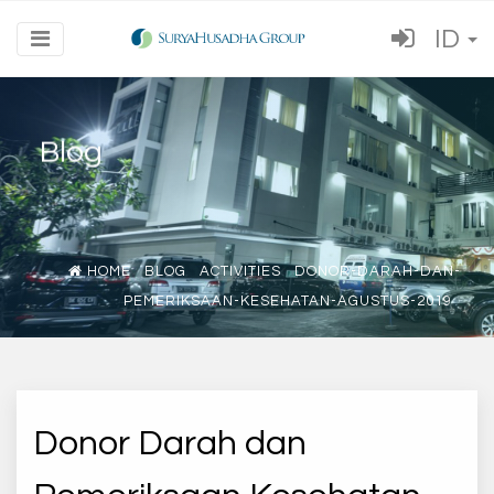
ID
Blog
HOME
BLOG
ACTIVITIES
DONOR-DARAH-DAN-
PEMERIKSAAN-KESEHATAN-AGUSTUS-2019
Donor Darah dan