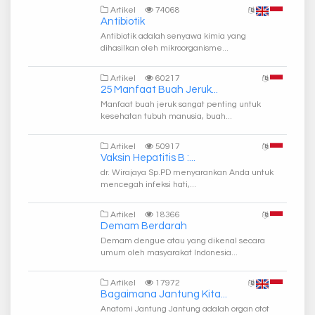
Artikel
74068
Antibiotik
Antibiotik adalah senyawa kimia yang
dihasilkan oleh mikroorganisme...
Artikel
60217
25 Manfaat Buah Jeruk...
Manfaat buah jeruk sangat penting untuk
kesehatan tubuh manusia, buah...
Artikel
50917
Vaksin Hepatitis B :...
dr. Wirajaya Sp.PD menyarankan Anda untuk
mencegah infeksi hati,...
Artikel
18366
Demam Berdarah
Demam dengue atau yang dikenal secara
umum oleh masyarakat Indonesia...
Artikel
17972
Bagaimana Jantung Kita...
Anatomi Jantung Jantung adalah organ otot