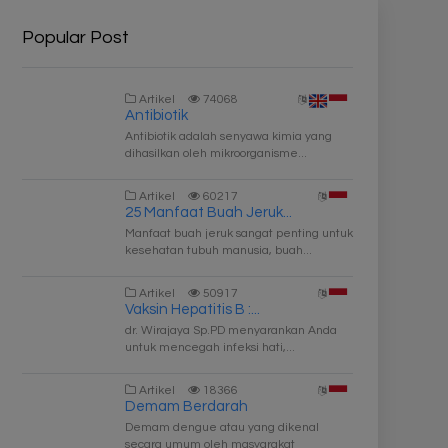
Popular Post
Artikel
74068
Antibiotik
Antibiotik adalah senyawa kimia yang
dihasilkan oleh mikroorganisme...
Artikel
60217
25 Manfaat Buah Jeruk...
Manfaat buah jeruk sangat penting untuk
kesehatan tubuh manusia, buah...
Artikel
50917
Vaksin Hepatitis B :...
dr. Wirajaya Sp.PD menyarankan Anda
untuk mencegah infeksi hati,...
Artikel
18366
Demam Berdarah
Demam dengue atau yang dikenal
secara umum oleh masyarakat