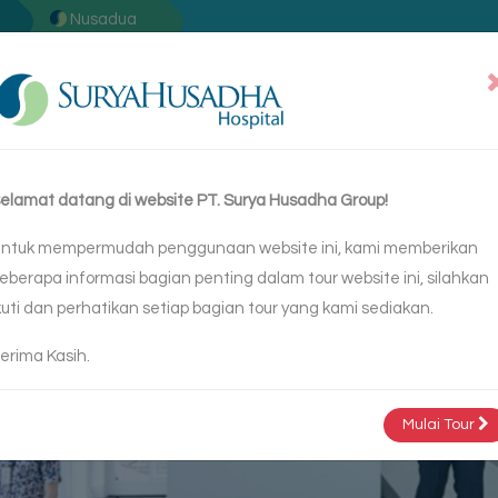
Nusadua
ayanan
Blogs
Hubungi Kami
elamat datang di website PT. Surya Husadha Group!
ntuk mempermudah penggunaan website ini, kami memberikan
eberapa informasi bagian penting dalam tour website ini, silahkan
kuti dan perhatikan setiap bagian tour yang kami sediakan.
erima Kasih.
Mulai Tour