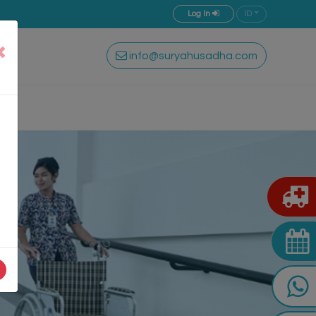
ID
Log In
info@suryahusadha.com