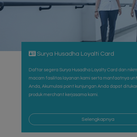
Surya Husadha Loyalti Card
ak
Daftar segera Surya Husadha Loyalty Card dan nikm
macam fasilitas layanan kami serta manfaatnya un
adalah lensa mata yang menjadi keruh, sehingga cahaya tidak d
Anda, Akumulasi point kunjungan Anda dapat dituk
si sesuai tingkatannya dari sedikit sampai keburaman total. Dalam
produk merchant kerjasama kami.
angannya...
Selengkapnya