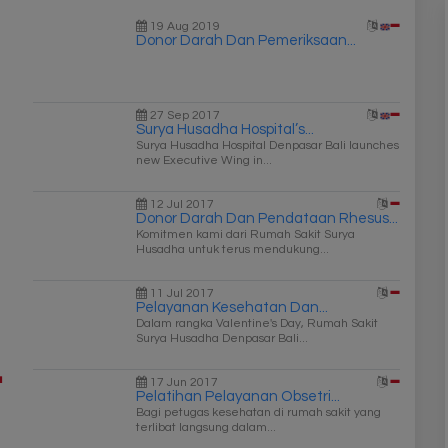
19 Aug 2019
Donor Darah Dan Pemeriksaan...
27 Sep 2017
Surya Husadha Hospital’s...
Surya Husadha Hospital Denpasar Bali launches
new Executive Wing in...
12 Jul 2017
Donor Darah Dan Pendataan Rhesus...
Komitmen kami dari Rumah Sakit Surya
Husadha untuk terus mendukung...
11 Jul 2017
Pelayanan Kesehatan Dan...
Dalam rangka Valentine's Day, Rumah Sakit
Surya Husadha Denpasar Bali...
17 Jun 2017
Pelatihan Pelayanan Obsetri...
Bagi petugas kesehatan di rumah sakit yang
terlibat langsung dalam...