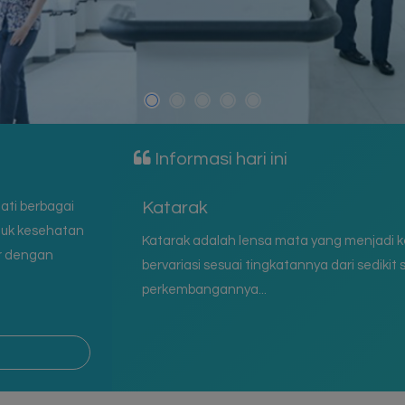
Informasi hari ini
25 Manfaat Buah Jeruk Untuk K
ati berbagai
tuk kesehatan
apat menembusnya,
Manfaat buah jeruk sangat penting untuk 
ar dengan
C ini dapat membuat tubuh lebih...