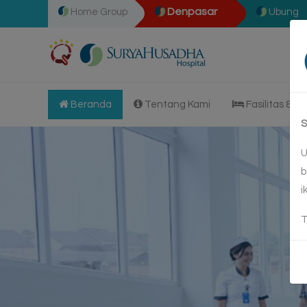
Denpasar
Home Group
Ubung
Beranda
Tentang Kami
Fasilitas & L
S
U
b
i
T