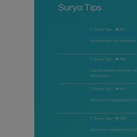
Surya Tips
Surya Tips
691
Manfaat Buah Pepaya
Buah dengan biji berwarna 
Surya Tips
896
Jagung
Jagung adalah salah satu 
dikonsumsi...
Surya Tips
650
Ubi Jalar
Ubi jalar mengandung lebih 
Surya Tips
769
Manfaat Kacang Tan
Selama ini kacang sering di