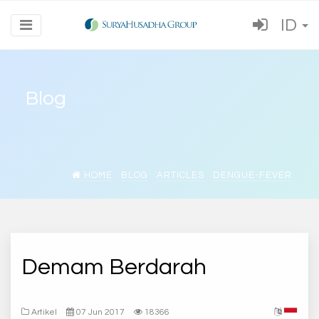
ID
Blog
HOME
BLOG
ARTICLES
DENGUE-FEVER
Demam Berdarah
Artikel
07 Jun 2017
18366