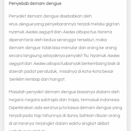
Penyebab demam dengue
Penyakit demam dengue disebabkan oleh
virus
dengue
yang penyebarannya terjadi melalui gigitan
nyamuk
Aedes aegypti
dan
Aedes albopictus.
Karena
diperantarai oleh kedua serangga tersebut, maka
demam dengue tidak bisa menular dari orang ke orang
secara langsung selayaknya penyakit flu. Nyamuk
Aedes
aegypti
dan
Aedes albopictus
banyak berkembang biak di
daerah padat penduduk, misalnya di kota-kota besar
beriklim lembap dan hangat.
Masalah penyakit demam dengue biasanya dialami oleh
negara-negara subtropis dan tropis, termasuk Indonesia.
Diperkirakan ada seratus juta kasus demam dengue yang
terjadi pada tiap tahunnya di dunia, bahkan ribuan orang
di antaranya terjangkit dalam waktu singkat akibat