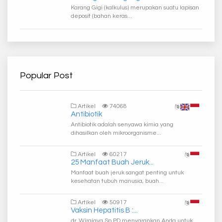
Karang Gigi (kalkulus) merupakan suatu lapisan
deposit (bahan keras...
Popular Post
Artikel
74068
Antibiotik
Antibiotik adalah senyawa kimia yang
dihasilkan oleh mikroorganisme...
Artikel
60217
25 Manfaat Buah Jeruk...
Manfaat buah jeruk sangat penting untuk
kesehatan tubuh manusia, buah...
Artikel
50917
Vaksin Hepatitis B :...
dr. Wirajaya Sp.PD menyarankan Anda untuk